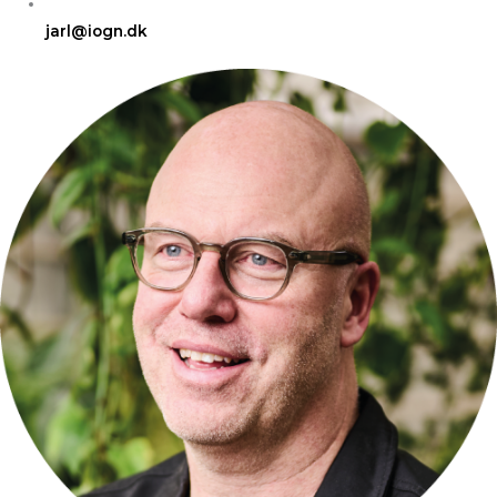
jarl@iogn.dk